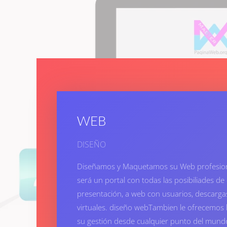
WEB
DISEÑO
Diseñamos y Maquetamos su Web profesion
será un portal con todas las posibiliades 
presentación, a web con usuarios, descargas,
virtuales. diseño webTambien le ofrecemos 
su gestión desde cualquier punto del mundo