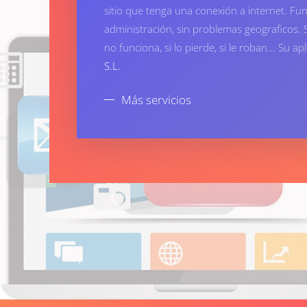
sitio que tenga una conexión a internet. Fu
administración, sin problemas geograficos. 
no funciona, si lo pierde, si le roban... Su a
S.L.
Más servicios