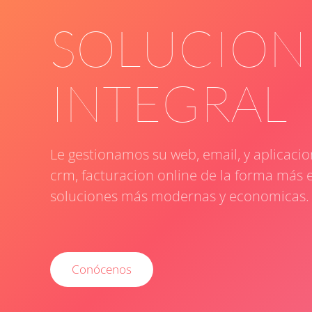
SOLUCION
INTEGRAL
Le gestionamos su web, email, y aplicaci
crm, facturacion online de la forma más e
soluciones más modernas y economicas.
Conócenos