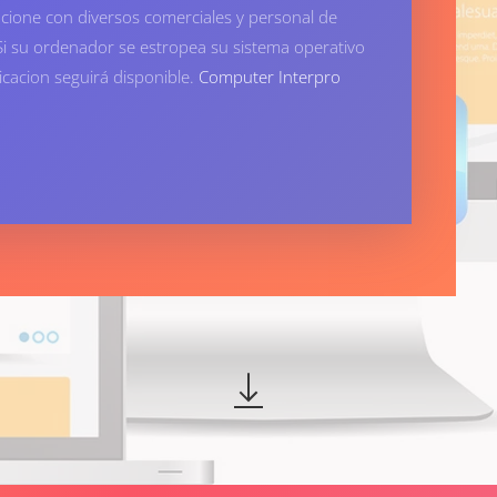
ncione con diversos comerciales y personal de
Si su ordenador se estropea su sistema operativo
plicacion seguirá disponible.
Computer Interpro