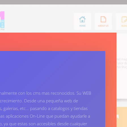
almente con los cms mas reconocidos. Su WEB
de crecimiento. Desde una pequeña web de
 galerias, etc... pasando a catalogos y tiendas
las aplicaciones On-Line que puedan ayudarle a
, ya que estas son accesibles desde cualquier